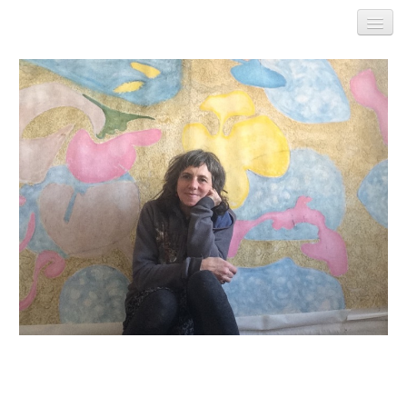
Startseite
Aktuell
Möglichkeiten
Galerien
Gedanken
Bio
Kontakt
Impressum
Links